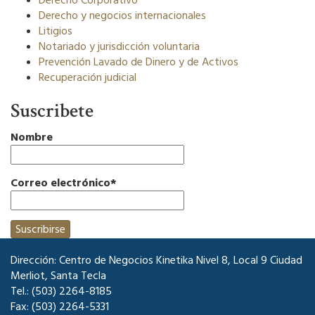
Derecho Corporativo
Derecho y negocios internacionales
Litigios
Notariado y jurisdicción voluntaria
Prevención Lavado de Dinero y de Activos
Recuperación judicial
Suscribete
Nombre
Correo electrónico*
Dirección: Centro de Negocios Kinetika Nivel 8, Local 9 Ciudad
Merliot, Santa Tecla
Tel.: (503) 2264-8185
Fax: (503) 2264-5331