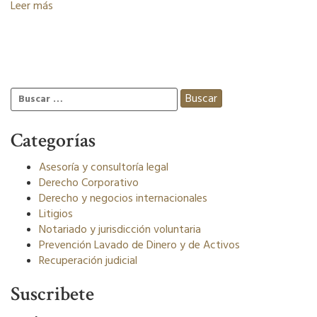
Leer más
Buscar:
Categorías
Asesoría y consultoría legal
Derecho Corporativo
Derecho y negocios internacionales
Litigios
Notariado y jurisdicción voluntaria
Prevención Lavado de Dinero y de Activos
Recuperación judicial
Suscribete