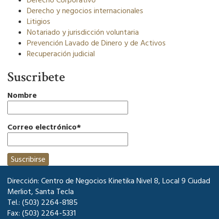
Derecho Corporativo
Derecho y negocios internacionales
Litigios
Notariado y jurisdicción voluntaria
Prevención Lavado de Dinero y de Activos
Recuperación judicial
Suscribete
Nombre
Correo electrónico*
Dirección: Centro de Negocios Kinetika Nivel 8, Local 9 Ciudad
Merliot, Santa Tecla
Tel.: (503) 2264-8185
Fax: (503) 2264-5331