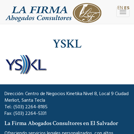
EN
ES
Togg
navig
YSKL
Dirección: Centro de Negocios Kinetika Nivel 8, Local 9 Ciudad
Merliot, Santa Tecla
Tel.: (503) 2264-8185
Fax: (503) 2264-5331
La Firma Abogados Consultores en El Salvador
Ofreciendo servicios legales personalizados, con altos